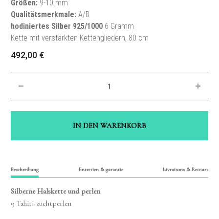
Größen
:
9-10 mm
Qualitätsmerkmale
:
A/B
hodiniertes Silber
925/1000
6 Gramm
Kette mit verstärkten Kettengliedern
, 80 cm
492,00
€
Quantité
IN DEN WARENKORB
Beschreibung
Entretien & garantie
Livraisons & Retours
Silberne Halskette und perlen
9
Tahiti-zuchtperlen