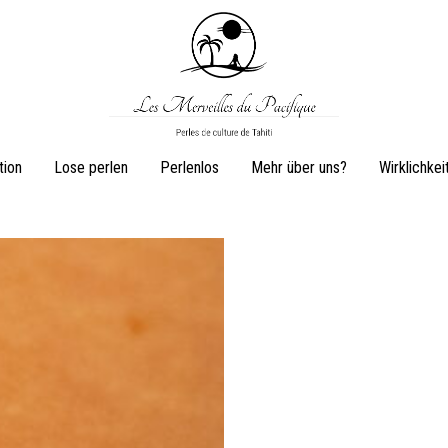
Les
Perles
tion
Lose perlen
Perlenlos
Mehr über uns?
Wirklichkei
Merveilles
de
du
culture
Pacifique
de
Tahiti
Ohrringe
Ringe
Schmuckset
Perlenkette