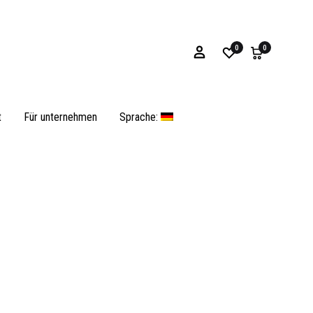
0
0
t
Für unternehmen
Sprache:
Armbänder
Muscheln und operculum