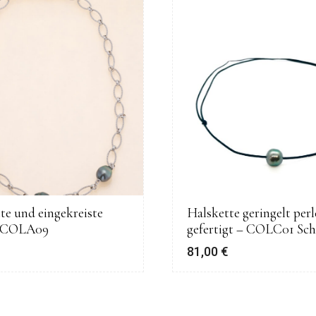
tte und eingekreiste
Halskette geringelt perl
– COLA09
gefertigt – COLC01 Sc
€
81,00
€