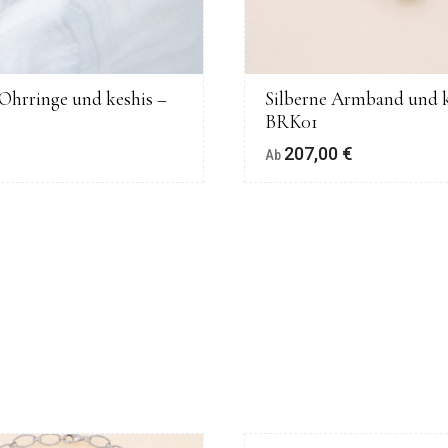
 Ohrringe und keshis –
Silberne Armband und k
BRK01
€
207,00
€
Ab