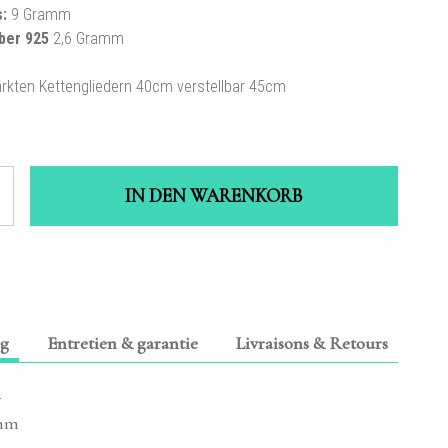
s:
9 Gramm
lber 925
2,6 Gramm
ärkten Kettengliedern
40cm verstellbar 45cm
IN DEN WARENKORB
ng
Entretien & garantie
Livraisons & Retours
i
 mm