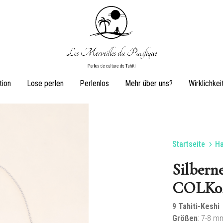
Les
Perles
tion
Lose perlen
Perlenlos
Mehr über uns?
Wirklichkei
Merveilles
de
du
culture
Pacifique
de
Tahiti
Startseite
Ha
Ohrringe
Ringe
Silberne
COLK0
9 Tahiti-Keshi
Schmuckset
Perlenkette
Größen
: 7-8 m