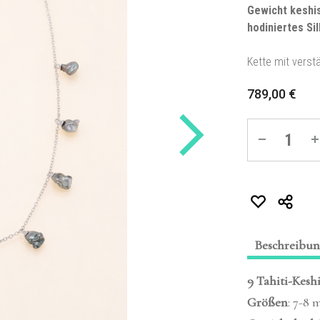
Gewicht
keshi
hodiniertes Si
Kette mit verst
789,00
€
Quantité
Beschreibu
9 Tahiti-Kesh
Größen
: 7-8