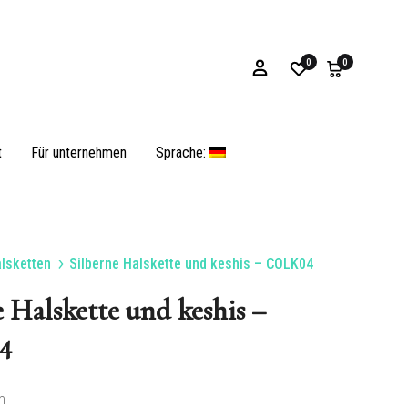
0
0
t
Für unternehmen
Sprache:
lsketten
Silberne Halskette und keshis – COLK04
Armbänder
 Halskette und keshis –
4
Muscheln und operculum
m