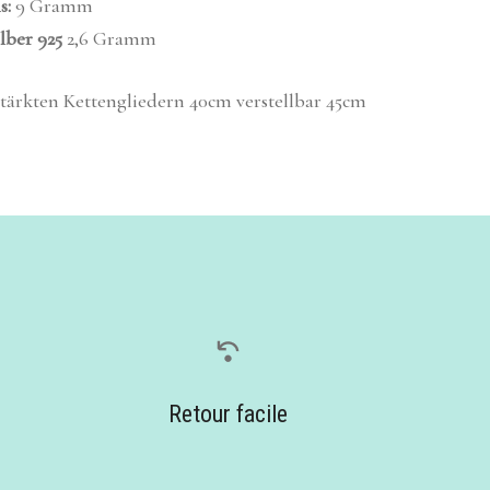
s:
9 Gramm
lber 925
2,6 Gramm
stärkten Kettengliedern
40cm verstellbar 45cm
Retour facile