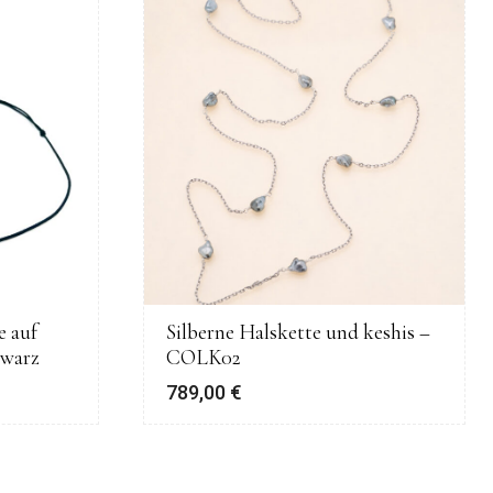
e auf
Silberne Halskette und keshis –
hwarz
COLK02
789,00
€