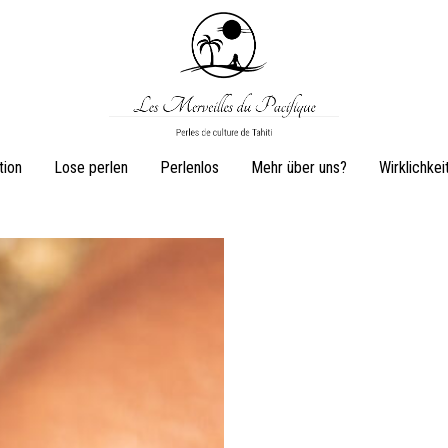
Les
Perles
tion
Lose perlen
Perlenlos
Mehr über uns?
Wirklichkei
Merveilles
de
du
culture
Pacifique
de
Tahiti
Ohrringe
Ringe
Schmuckset
Perlenkette