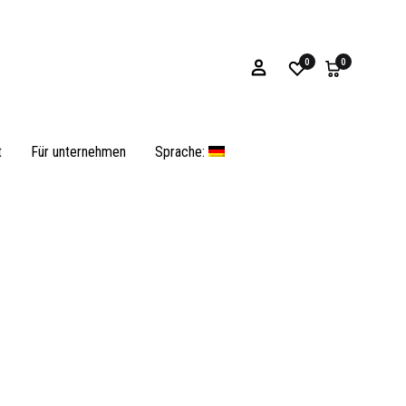
0
0
t
Für unternehmen
Sprache:
Armbänder
Muscheln und operculum