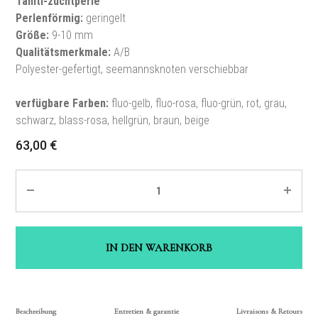
Tahiti-zuchtperle
Perlenförmig
:
geringelt
Größe
:
9-10 mm
Qualitätsmerkmale
:
A/B
Polyester-gefertigt, seemannsknoten verschiebbar
verfügbare Farben:
fluo-gelb, fluo-rosa, fluo-grün, rot, grau,
schwarz, blass-rosa, hellgrün, braun, beige
63,00
€
Quantité
IN DEN WARENKORB
Beschreibung
Entretien & garantie
Livraisons & Retours