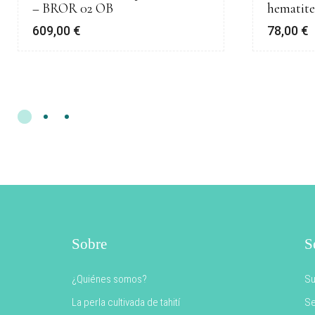
– BROR 02 OB
hematite
609,00
€
78,00
€
Sobre
S
¿Quiénes somos?
Su
La perla cultivada de tahití
Se