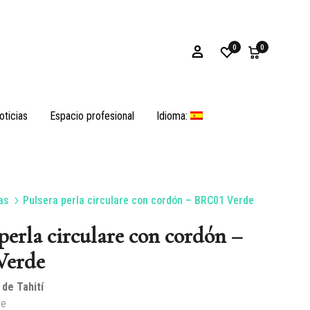
0
0
oticias
Espacio profesional
Idioma:
as
Pulsera perla circulare con cordón – BRC01 Verde
Pulseras
perla circulare con cordón –
Verde
 de Tahití
as
Ostras y opérculos
re