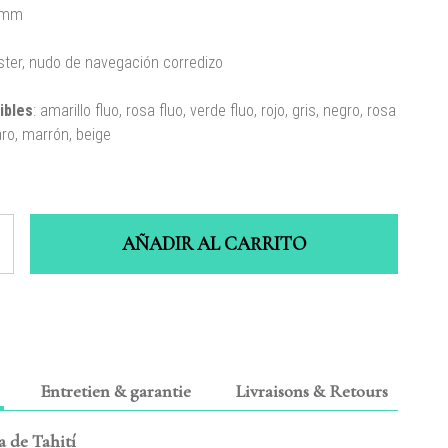
 mm
ster, nudo de navegación corredizo
ibles
: amarillo fluo, rosa fluo, verde fluo, rojo, gris, negro, rosa
aro, marrón, beige
AÑADIR AL CARRITO
Entretien & garantie
Livraisons & Retours
a de Tahití