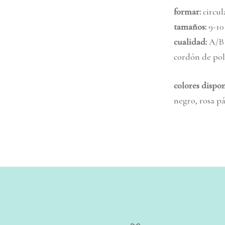
formar
:
circul
tamaños
:
9-1
cualidad:
A/B
cordón de pol
colores dispo
negro, rosa pá