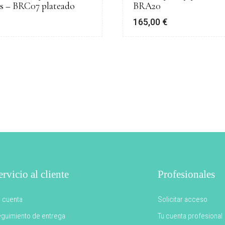
s – BRC07 plateado
BRA20
165,00
€
ervicio al cliente
Profesionales
 cuenta
Solicitar acceso
guimiento de entrega
Tu cuenta profesional