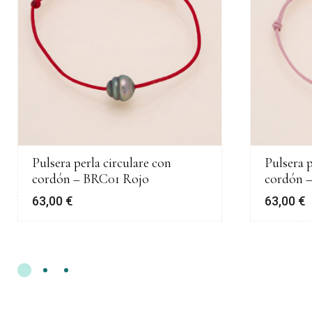
Pulsera perla circulare con
Pulsera p
cordón – BRC01 Rojo
cordón 
63,00
€
63,00
€