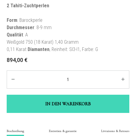
2 Tahiti-Zuchtperlen
Form
: Barockperle
Durchmesser
: 8-9 mm
Qualität
: A
Weißgold 750 (18 Karat) 1,40 Gramm
0,11 Karat
Diamanten
, Reinheit: SI3-I1, Farbe: G
894,00
€
Quantité
IN DEN WARENKORB
Beschreibung
Entretien & garantie
Livraisons & Retours