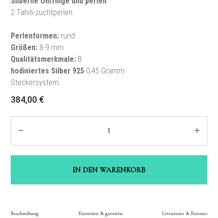
Silberne Ohrringe und perlen
2 Tahiti-zuchtperlen
Perlenformen
:
rund
Größen
:
8-9 mm
Qualitätsmerkmale
:
B
hodiniertes Silber
925
0,45 Gramm
Steckersystem
384,00
€
Quantité
IN DEN WARENKORB
Beschreibung
Entretien & garantie
Livraisons & Retours