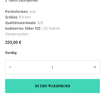
2
Tahiti-zuchtperlen
Perlenformen
:
oval
Größen
:
8-9 mm
Qualitätsmerkmale
:
A/B
hodiniertes Silber
925
1,35 Gramm
Steckersystem
255,00
€
Vorrätig
Quantité
IN DEN WARENKORB