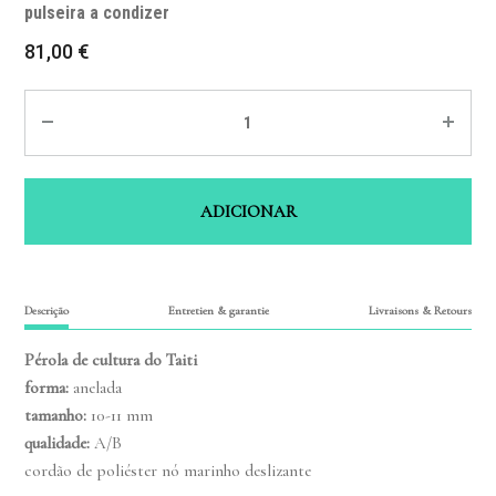
pulseira a condizer
81,00
€
Quantité
ADICIONAR
Descrição
Entretien & garantie
Livraisons & Retours
Pérola de cultura do Taiti
forma:
anelada
tamanho
:
10-11 mm
qualidade
:
A/B
cordão de poliéster
nó marinho deslizante