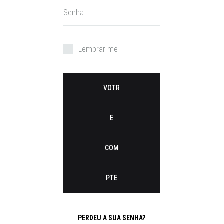
Senha
Société
*
Lembrar-me
Nome de utiliz
Endereço de e
VOTR
E
Senha
*
COM
Vos données p
seront utilisé
accompagner a
PTE
votre visite du
l’accès à votr
pour d’autres 
PERDEU A SUA SENHA?
décrites dans 