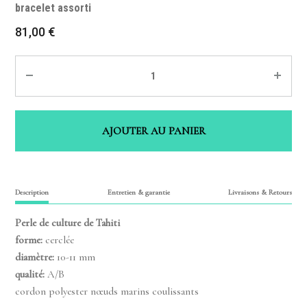
bracelet assorti
81,00
€
Quantité
AJOUTER AU PANIER
Description
Entretien & garantie
Livraisons & Retours
Perle de culture de Tahiti
forme:
cerclée
diamètre:
10-11 mm
qualité:
A/B
cordon polyester nœuds marins coulissants