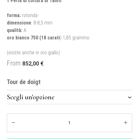
1 Perla di coltura di Tahiti
forma:
rotonda
dimensione
: 8-8,5 mm
qualità:
A
oro bianco 750
(18 carati
) 1,85 grammo
(esiste anche in oro giallo)
From
852,00
€
Tour de doigt
Quantité