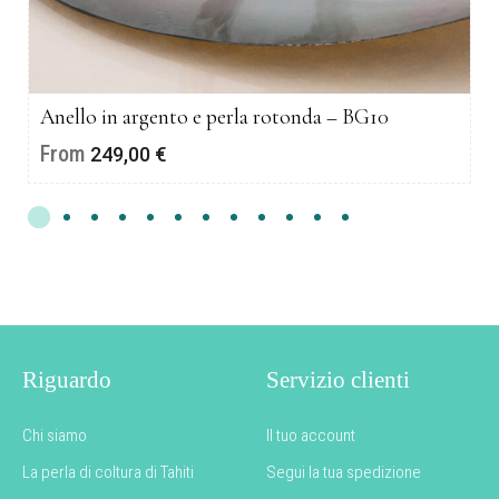
Anello in argento e perla rotonda – BG10
From
249,00
€
Riguardo
Servizio clienti
Chi siamo
Il tuo account
La perla di coltura di Tahiti
Segui la tua spedizione