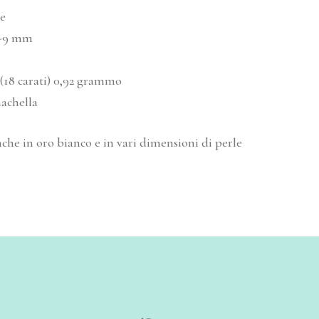
e
-9 mm
(18 carati) 0,92 grammo
achella
che in oro bianco e in vari
dimensioni
di perle