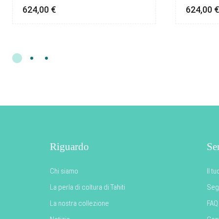
624,00
€
624,00
Riguardo
Ser
Chi siamo
Il t
La perla di coltura di Tahiti
Segu
La nostra collezione
FAQ