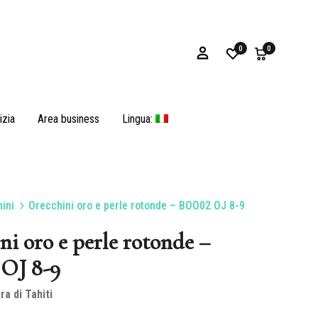
0
0
izia
Area business
Lingua:
ini
Orecchini oro e perle rotonde – BOO02 OJ 8-9
Bracciali
ni oro e perle rotonde –
OJ 8-9
ra di Tahiti
Ostriche e opercoli