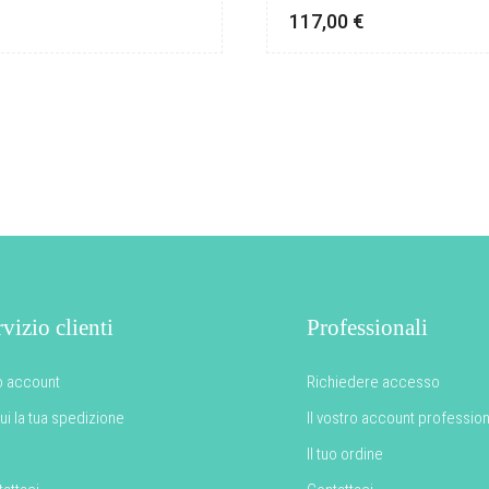
€
117,00
€
vizio clienti
Professionali
uo account
Richiedere accesso
i la tua spedizione
Il vostro account professio
Il tuo ordine