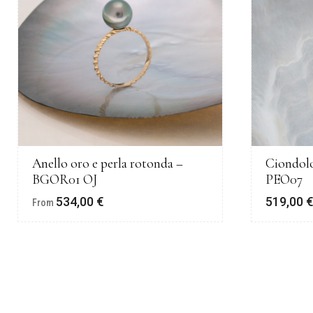
Anello oro e perla rotonda –
Ciondolo
BGOR01 OJ
PEO07
534,00
€
519,00
From