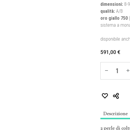
dimensioni
:
8-
qualità
:
A/B
oro giallo 750
(
sistema a mona
disponibile anch
591,00
€
Quantité
Descrizione
2 perle di col