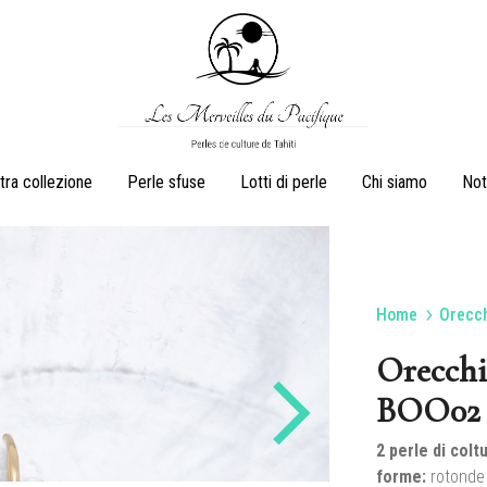
Les
Perles
tra collezione
Perle sfuse
Lotti di perle
Chi siamo
Not
Merveilles
de
du
culture
Pacifique
de
Tahiti
Home
Orecch
Orecchini
Anelli
Orecchi
BOO02 
2 perle di coltu
Juegos
Collane di perle
forme:
rotonde