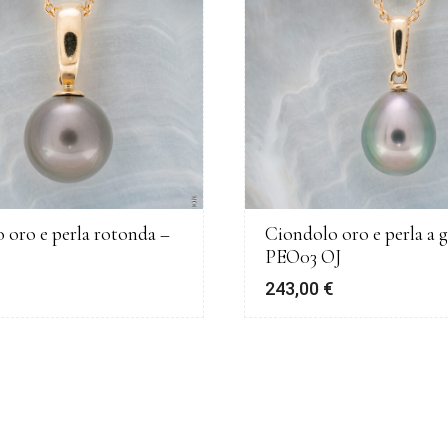
 oro e perla rotonda –
Ciondolo oro e perla a g
PEO03 OJ
€
243,00
€