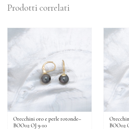
Prodotti correlati
Orecchini oro e perle rotonde–
Orecchin
BOO02 OJ 9-10
BOO02 O