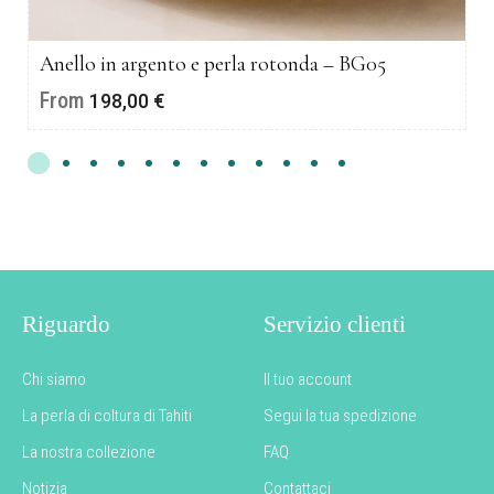
Anello in argento e perla rotonda – BG05
From
198,00
€
Riguardo
Servizio clienti
Chi siamo
Il tuo account
La perla di coltura di Tahiti
Segui la tua spedizione
La nostra collezione
FAQ
Notizia
Contattaci