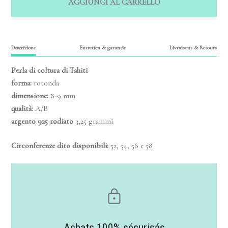
AGGIUNGI AL CARRELLO
Descrizione
Entretien & garantie
Livraisons & Retours
Perla di coltura di Tahiti
forma:
rotonda
dimensione:
8-9 mm
qualità:
A/B
argento 925 rodiato
3,25 grammi
Circonferenze dito disponibili:
52, 54, 56 e 58
Achats 100% sécurisés