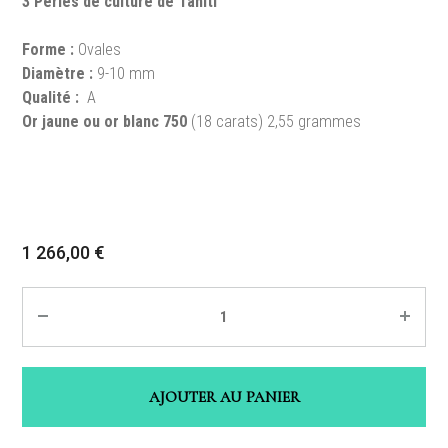
3 Perles de culture de Tahiti
Forme :
Ovales
Diamètre :
9-10 mm
Qualité :
A
Or jaune ou or blanc 750
(18 carats) 2,55 grammes
1 266,00
€
Quantité
AJOUTER AU PANIER