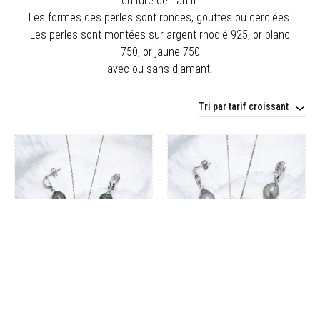
culture de Tahiti.
Les formes des perles sont rondes, gouttes ou cerclées.
Les perles sont montées sur argent rhodié 925, or blanc
750, or jaune 750
avec ou sans diamant.
Tri par tarif croissant
Parure argent et perles
Parure argent et perles
cerclées – PAR10
cerclées – PAR12