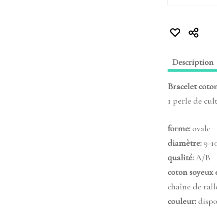
Description
Bracelet coton
1 perle de cul
forme:
ovale
diamètre:
9-1
qualité:
A/B
coton soyeux 
chaîne de ral
couleur:
dispon