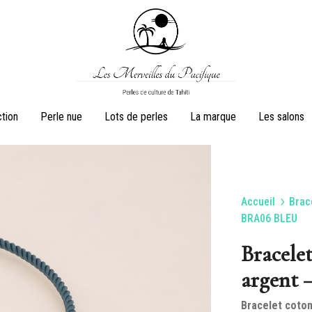
Les
Perles
ction
Perle nue
Lots de perles
La marque
Les salons
Merveilles
de
du
culture
Pacifique
de
Tahiti
Accueil
Brac
Boucles d’oreilles
Bagues
BRA06 BLEU
Bracelet
argent
Parures
Colliers de perl
Bracelet coton