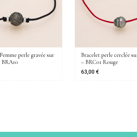
 Femme perle gravée sur
Bracelet perle cerclée s
– BRA10
– BRC01 Rouge
€
63,00
€