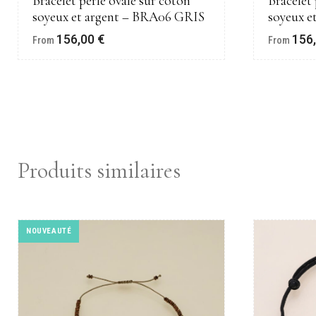
Bracelet perle ovale sur coton
Bracelet 
soyeux et argent – BRA06 GRIS
soyeux 
156,00
€
156
From
From
Produits similaires
NOUVEAUTÉ