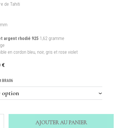
re de Tahiti
 mm
t argent rhodié 925
1,62 gramme
nge
ble en cordon bleu, noir, gris et rose violet
0
€
et BRA06
AJOUTER AU PANIER