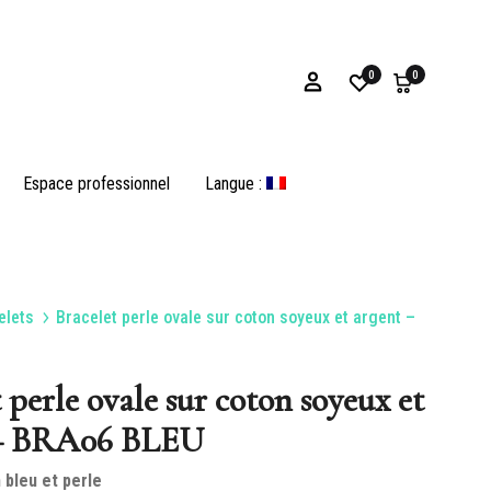
0
0
Espace professionnel
Langue :
elets
Bracelet perle ovale sur coton soyeux et argent –
Bracelets
 perle ovale sur coton soyeux et
 – BRA06 BLEU
es
Huîtres et Opercules
 bleu et perle