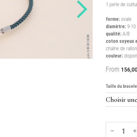
1 perle de cultu
forme:
ovale
diamètre:
9-10
qualité:
A/B
coton soyeux e
chaîne de rallo
couleur:
disponi
From
156,0
Taille du bracel
Quantité