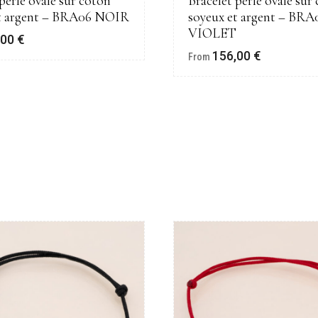
perle ovale sur coton
Bracelet perle ovale sur
et argent – BRA06 NOIR
soyeux et argent – BR
VIOLET
,00
€
156,00
€
From