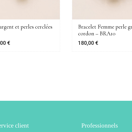
argent et perles cerclées
Bracelet Femme perle gr
cordon – BRA10
,00
€
180,00
€
rvice client
Professionnels