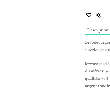
Description
Bracelet argen
2 perles de cu
formes:
cerclé
diamètres:
9-
qualités:
A/B
argent rhodié