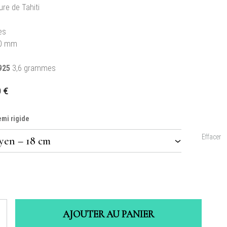
ure de Tahiti
es
0 mm
925
3,6 grammes
0
€
emi rigide
Effacer
AJOUTER AU PANIER