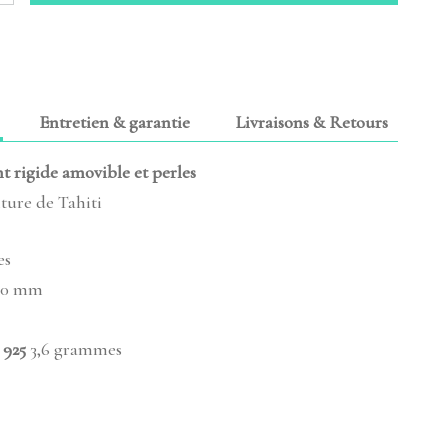
Entretien & garantie
Livraisons & Retours
t rigide amovible et perles
lture de Tahiti
es
10 mm
 925
3,6 grammes