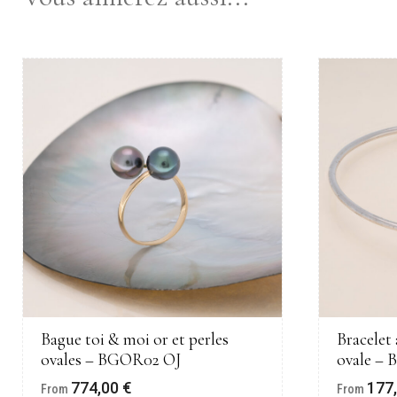
Bague toi & moi or et perles
Bracelet 
ovales – BGOR02 OJ
ovale – 
774,00
€
177
From
From