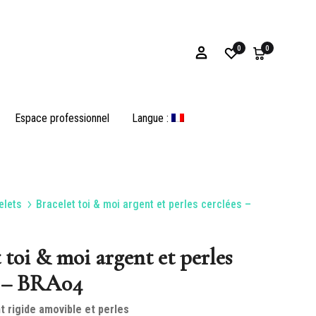
0
0
Espace professionnel
Langue :
elets
Bracelet toi & moi argent et perles cerclées –
Bracelets
 toi & moi argent et perles
s – BRA04
es
Huîtres et Opercules
t rigide amovible et perles