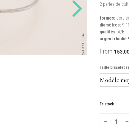
2 perles de cult
formes:
cerclé
diamètres:
9-1
qualités:
A/B
argent rhodié 
From
153,0
Taille bracelet s
En stock
Quantité