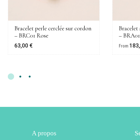
Bracelet perle cerclée sur cordon
Bracelet 
– BRC01 Rose
– BRA01
63,00
€
183
From
A propos
Se