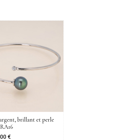
argent, brillant et perle
BRA16
,00
€