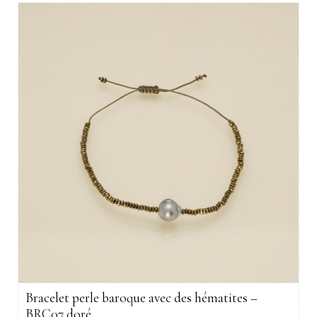
Bracelet perle baroque avec des hématites –
BRC07 doré