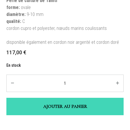
Perle de culture de Tahiti
forme:
ovale
diamètre:
9-10 mm
qualité:
C
cordon cupro et polyester, nœuds marins coulissants
disponible également en cordon noir argenté et cordon doré
117,00
€
En stock
Quantité
AJOUTER AU PANIER