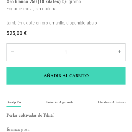
Oro blanco 750 (18 kilates)
0,6 gramo
Engarce móvil,
sin cadena
también existe en oro amarillo, disponible abajo
525,00
€
Quantité
AÑADIR AL CARRITO
Descripción
Entretien & garantie
Livraisons & Retours
Perlas cultivadas de Tahití
formar:
gota