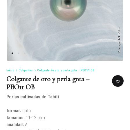
Inicio
Colgantes
Colgante de oro y perla gota – PEO11 OB
Colgante de oro y perla gota –
PEO11 OB
Perlas cultivadas de Tahití
formar:
gota
tamaños
:
11-12 mm
cualidad:
A