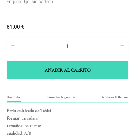
Engarce fijo, sin cadena
81,00
€
Quantité
AÑADIR AL CARRITO
Descripción
Entretien & garantie
Livraisons & Retours
Perla cultivada de Tahití
formar
: circulare
tamaños
: 10-11 mm
cualidad
: A/B