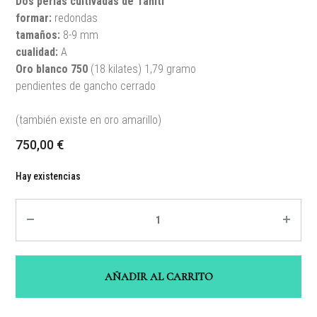
Dos
perlas cultivadas de Tahití
formar:
redondas
tamaños
:
8-9 mm
cualidad:
A
Oro blanco
750
(18 kilates) 1,79 gramo
pendientes de gancho cerrado
(también existe en oro amarillo)
750,00
€
Hay existencias
Quantité
AÑADIR AL CARRITO