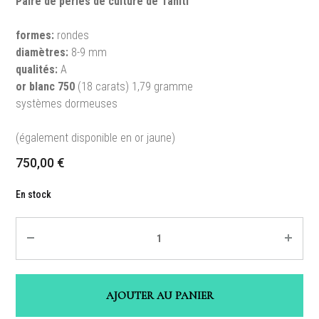
Paire de perles de culture de Tahiti
formes:
rondes
diamètres:
8-9 mm
qualités:
A
or blanc
750
(18 carats) 1,79 gramme
systèmes dormeuses
(également disponible en or jaune)
750,00
€
En stock
Quantité
AJOUTER AU PANIER