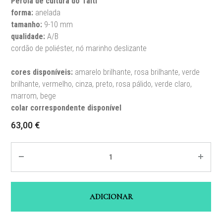
Pérola de cultura do Taiti
forma:
anelada
tamanho
:
9-10 mm
qualidade
:
A/B
cordão de poliéster, nó marinho deslizante
cores disponíveis:
amarelo brilhante, rosa brilhante, verde
brilhante, vermelho, cinza, preto, rosa pálido, verde claro,
marrom, bege
colar correspondente disponível
63,00
€
Quantité
ADICIONAR