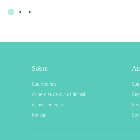
Sobre
At
Quem somos
Sua
As pérolas de cultura do taiti
Segu
A nossa coleção
Per
Notícia
Con