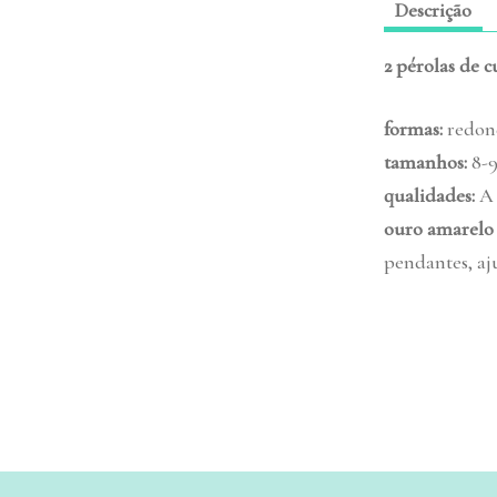
Descrição
2 pérolas de c
formas:
redon
tamanhos
:
8-
qualidades
:
A
ouro amarelo
pendantes,
aj