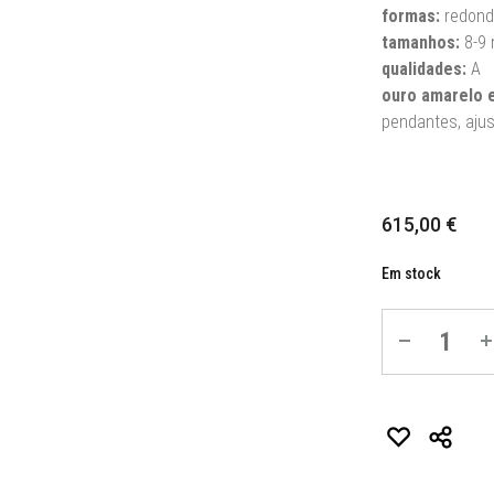
formas:
redond
tamanhos
:
8-9
qualidades
:
A
ouro amarelo 
pendantes,
ajus
615,00
€
Em stock
Quantité