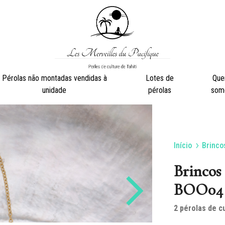
Les
Perles
Pérolas não montadas vendidas à
Lotes de
Qu
Merveilles
de
unidade
pérolas
som
du
culture
Pacifique
de
Tahiti
Início
Brinco
Brincos
Argolas
Brincos 
BOO04
2 pérolas de cu
Adornos
Colar de pérola