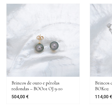
Brincos de ouro e pérolas
Brincos d
redondas – BOO01 OJ 9-10
BOK02
504,00
€
114,00