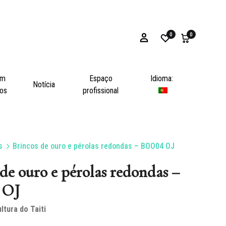
0
0
em
Espaço
Idioma:
Notícia
os
profissional
s
Brincos de ouro e pérolas redondas – BOO04 OJ
Pulseiras
de ouro e pérolas redondas –
 OJ
ltura do Taiti
s
Ostras e opérculos