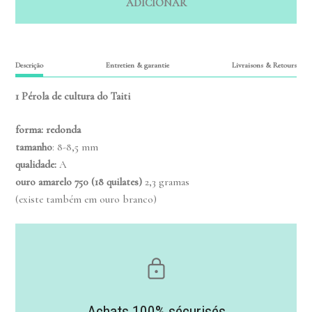
ADICIONAR
Descrição
Entretien & garantie
Livraisons & Retours
1 Pérola de cultura do Taiti
forma: redonda
tamanho
: 8-8,5 mm
qualidade
:
A
ouro amarelo
750 (18 quilates)
2,3 gramas
(existe também em ouro branco)
Achats 100% sécurisés