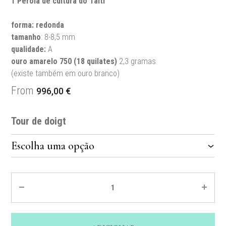
1 Pérola de cultura do Taiti
forma: redonda
tamanho
: 8-8,5 mm
qualidade
:
A
ouro amarelo
750 (18 quilates)
2,3 gramas
(existe também em ouro branco)
From
996,00
€
Tour de doigt
Quantité