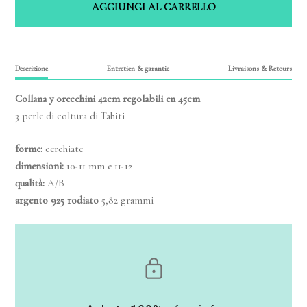
AGGIUNGI AL CARRELLO
Descrizione
Entretien & garantie
Livraisons & Retours
Collana y orecchini
42cm regolabili
en 45cm
3 perle di coltura di Tahiti
forme:
cerchiate
dimensioni:
10-11 mm e 11-12
qualità:
A/B
argento 925 rodiato
5,82 grammi