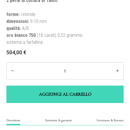
2 perle di coltura di Tahiti
forme:
rotonde
dimensioni
:
9-10 mm
qualità
:
A/B
oro bianco 750
(18 carati) 0,52 grammo
sistema a farfallina
504,00
€
Quantité
AGGIUNGI AL CARRELLO
Descrizione
Entretien & garantie
Livraisons & Retours