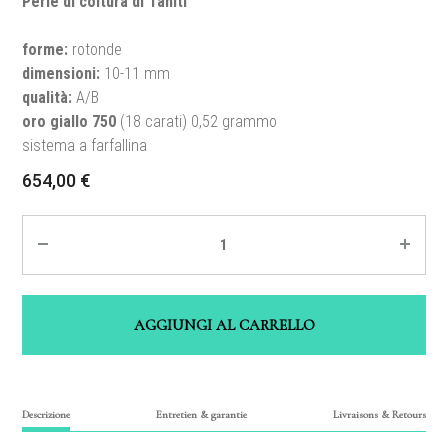
Perle di coltura di Tahiti
forme:
rotonde
dimensioni
:
10-11 mm
qualità
:
A/B
oro giallo 750
(18 carati) 0,52 grammo
sistema a farfallina
654,00
€
Quantité
AGGIUNGI AL CARRELLO
Descrizione
Entretien & garantie
Livraisons & Retours