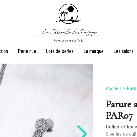
Les
Perles
ction
Perle nue
Lots de perles
La marque
Les salons
Merveilles
de
du
culture
Pacifique
de
Tahiti
Accueil
Paru
Boucles d’oreilles
Bagues
Parure a
PAR07
Collier et bouc
Parures
Colliers de perl
6 perles de cult