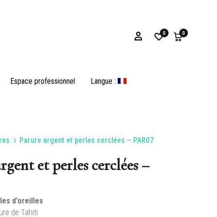
0
0
Espace professionnel
Langue :
res
Parure argent et perles cerclées – PAR07
Bracelets
rgent et perles cerclées –
les d’oreilles
es
Huîtres et Opercules
ure de Tahiti