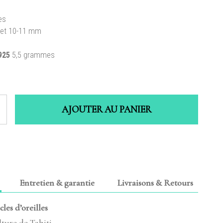
es
 et 10-11 mm
925
5,5 grammes
AJOUTER AU PANIER
Entretien & garantie
Livraisons & Retours
cles d’oreilles
lture de Tahiti