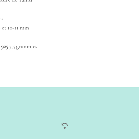
es
 et 10-11 mm
 925
5,5 grammes