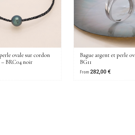
perle ovale sur cordon
Bague argent et perle ov
é – BRC04 noir
BG11
€
282,00
€
From