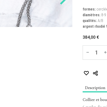
formes:
cerclé
diamètres:
8-9
qualités:
A/B
argent rhodié 
384,00
€
Quantité
Description
Collier et bou
6 perles de cu