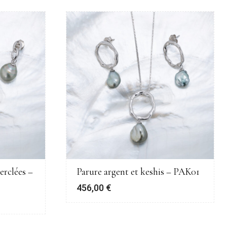
erclées –
Parure argent et keshis – PAK01
456,00
€