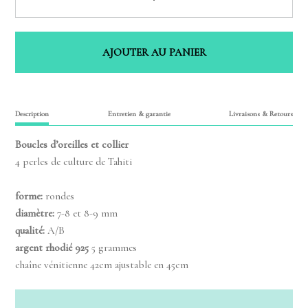
AJOUTER AU PANIER
Description
Entretien & garantie
Livraisons & Retours
Boucles d’oreilles et collier
4 perles de culture de Tahiti
forme:
rondes
diamètre:
7-8 et 8-9 mm
qualité:
A/B
argent rhodié 925
5 grammes
chaîne vénitienne 42cm ajustable en 45cm