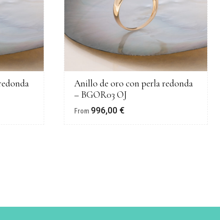
 redonda
Anillo de oro con perla redonda
– BGOR03 OJ
996,00
€
From