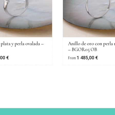
 plata y perla ovalada –
Anillo de oro con perla
– BGOR05 OB
,00
€
1 485,00
€
From