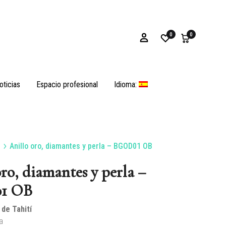
0
0
oticias
Espacio profesional
Idioma:
Anillo oro, diamantes y perla – BGOD01 OB
Pulseras
ro, diamantes y perla –
1 OB
 de Tahití
as
Ostras y opérculos
a