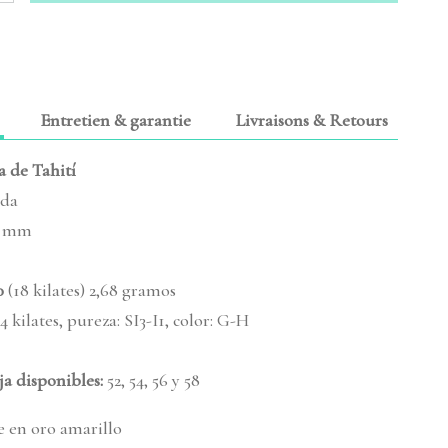
Entretien & garantie
Livraisons & Retours
a de Tahití
da
0 mm
0
(18 kilates) 2,68 gramos
4 kilates, pureza: SI3-I1, color: G-H
ija disponibles
:
52, 54, 56 y 58
e en oro amarillo