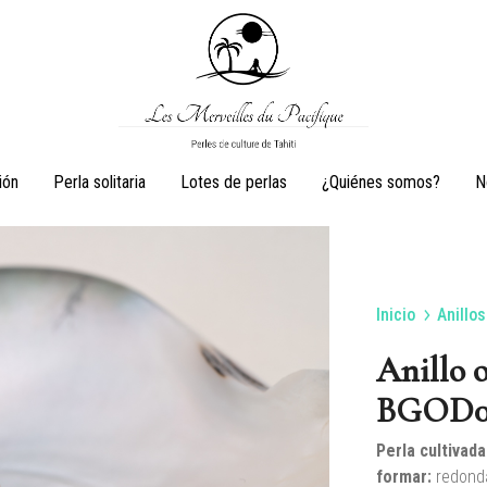
Les
Perles
ión
Perla solitaria
Lotes de perlas
¿Quiénes somos?
N
Merveilles
de
du
culture
Pacifique
de
Tahiti
Inicio
Anillos
Pendientes
Anillos
Anillo o
BGOD0
Perla cultivada
Juegos
Collares de perl
formar
:
redond