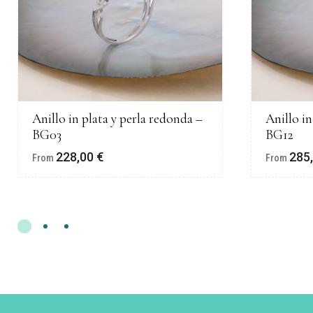
Anillo in plata y perla redonda –
Anillo in
BG03
BG12
228,00
€
285
From
From