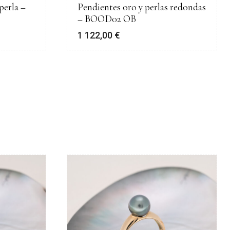
perla –
Pendientes oro y perlas redondas
– BOOD02 OB
1 122,00
€