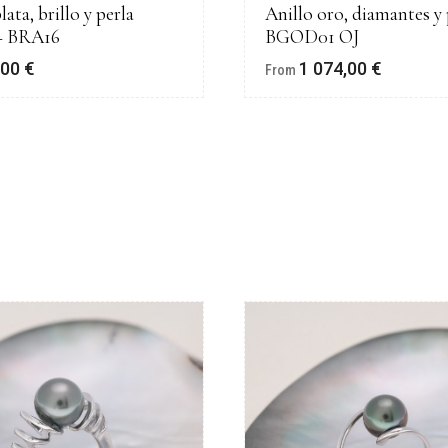
lata, brillo y perla
Anillo oro, diamantes y 
– BRA16
BGOD01 OJ
,00
€
1 074,00
€
From