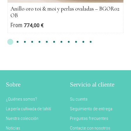
Anillo oro toi & moi y perlas ovaladas – BGOR02
OB
From
774,00
€
Sobre
Servicio al cliente
¿Quiénes somos?
Su cuenta
La perla cultivada de tahití
Seguimiento de entrega
Nuestra colección
Preguntas frecuentes
Noticias
Contacte con nosotros