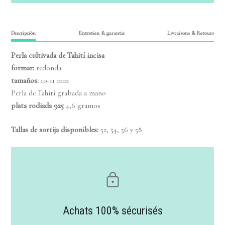
Descripción
Entretien & garantie
Livraisons & Retours
Perla cultivada de Tahití
incisa
formar:
redonda
tamaños
:
10-11 mm
Perla de Tahití grabada a mano
plata rodiada
925
4,6 gramos
Tallas de sortija disponibles:
52, 54, 56 y 58
Achats 100% sécurisés