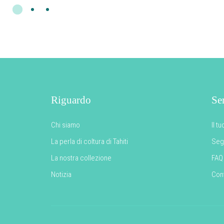
Riguardo
Ser
Chi siamo
Il t
La perla di coltura di Tahiti
Segu
La nostra collezione
FAQ
Notizia
Cont