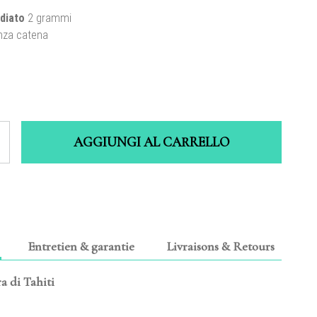
diato
2 grammi
enza catena
AGGIUNGI AL CARRELLO
Entretien & garantie
Livraisons & Retours
ra di Tahiti