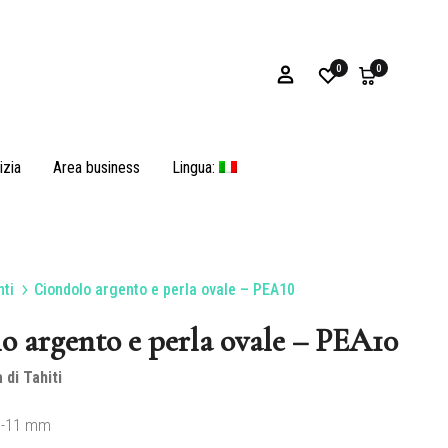
0
0
izia
Area business
Lingua:
ti
Ciondolo argento e perla ovale – PEA10
Bracciali
o argento e perla ovale – PEA10
 di Tahiti
Ostriche e opercoli
-11 mm