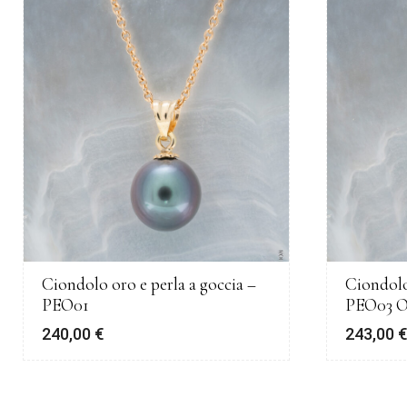
Ciondolo oro e perla a goccia –
Ciondolo
PEO01
PEO03 
240,00
€
243,00