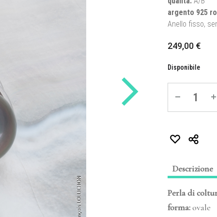
qualità
:
A/B
argento 925 ro
Anello fisso, s
249,00
€
Disponibile
Quantité
Descrizione
Perla di coltu
forma:
ovale