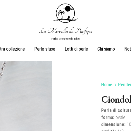
Les
Perles
tra collezione
Perle sfuse
Lotti di perle
Chi siamo
Not
Merveilles
de
du
culture
Pacifique
de
Tahiti
Home
Penden
Orecchini
Anelli
Ciondol
Perla di coltura
forma:
ovale
Juegos
Collane di perle
dimensione
:
10