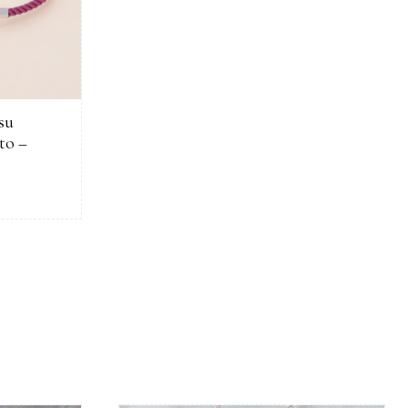
 su
to –