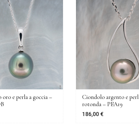
 oro e perla a goccia –
Ciondolo argento e perl
OB
rotonda – PEA19
€
186,00
€