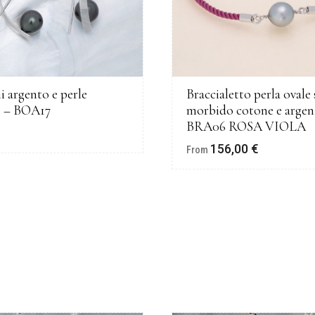
i argento e perle
Braccialetto perla ovale
e – BOA17
morbido cotone e argen
BRA06 ROSA VIOLA
€
156,00
€
From