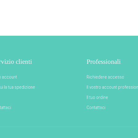
vizio clienti
Professionali
uo account
Richiedere accesso
i la tua spedizione
Il vostro account professio
Il tuo ordine
attaci
Contattaci