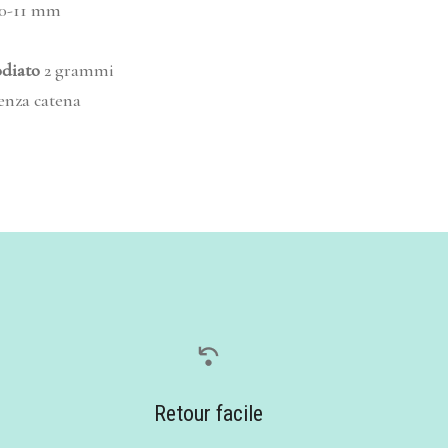
0-11 mm
odiato
2 grammi
senza catena
Retour facile