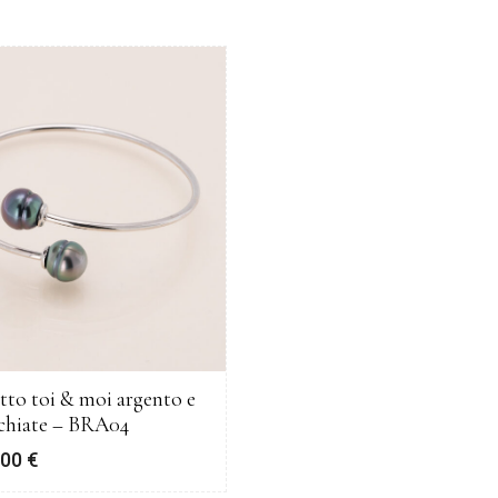
etto toi & moi argento e
rchiate – BRA04
,00
€