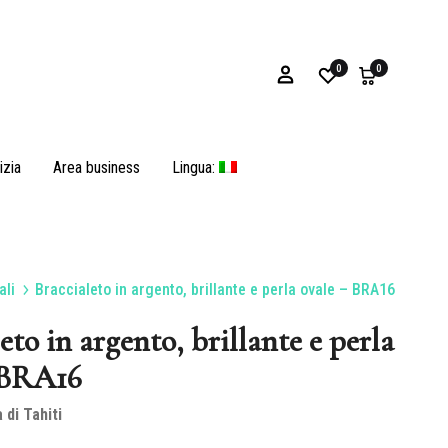
0
0
izia
Area business
Lingua:
ali
Braccialeto in argento, brillante e perla ovale – BRA16
Bracciali
eto in argento, brillante e perla
 BRA16
 di Tahiti
Ostriche e opercoli