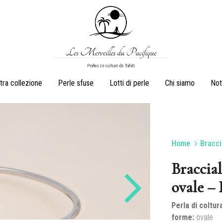
Les
Perles
tra collezione
Perle sfuse
Lotti di perle
Chi siamo
Not
Merveilles
de
du
culture
Pacifique
de
Tahiti
Home
Bracci
Orecchini
Anelli
Braccial
ovale –
Perla di coltura
Juegos
Collane di perle
forme:
ovale