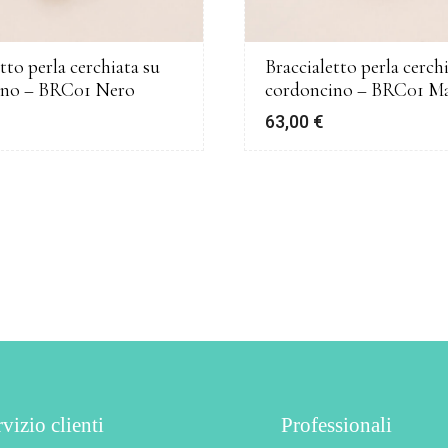
tto perla cerchiata su
Braccialetto perla cerch
ino – BRC01 Nero
cordoncino – BRC01 M
63,00
€
vizio clienti
Professionali