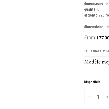
dimensione
:
9-
qualità
:
C
argento 925 ro
dimensione:
di
From
177,0
Taille bracelet s
Disponibile
Quantité