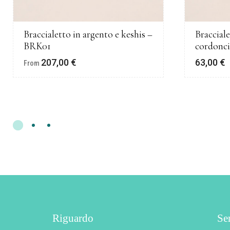
Braccialetto in argento e keshis –
Bracciale
BRK01
cordonc
207,00
€
63,00
€
From
Riguardo
Ser