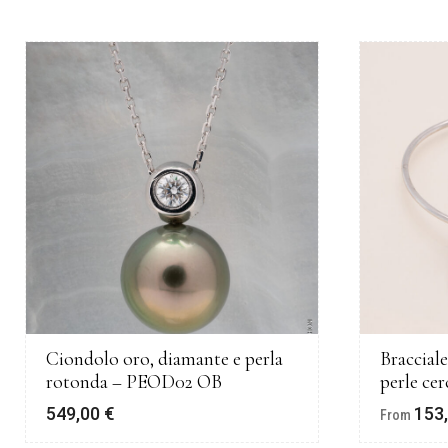
Ciondolo oro, diamante e perla
Braccial
rotonda – PEOD02 OB
perle ce
549,00
€
153
From