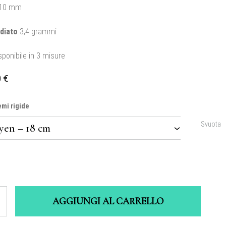
10 mm
diato
3,4 grammi
sponibile in 3 misure
0
€
emi rigide
Svuota
AGGIUNGI AL CARRELLO