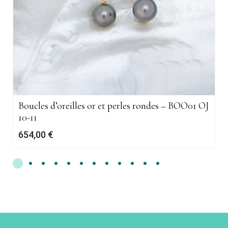
Boucles d’oreilles or et perles rondes – BOO01 OJ
10-11
654,00
€